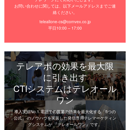
お問い合わせに関しては、以下メールアドレスまでご連
絡ください。
teleallone-cs@comvex.co.jp
平日10:00 – 17:00
テレアポの効果を最大限
に引き出す
CTIシステムはテレオール
ワン
導入実績No.1 電話での営業の効果を最大化する「5つの
公式」 のノウハウを実装した発信専用テレマーケティン
グシステムが 『テレオールワン』です。